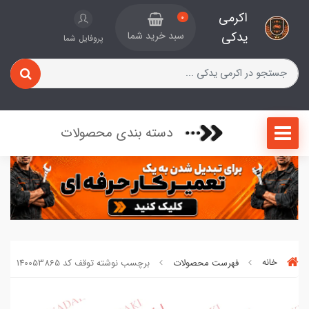
اکرمی
0
یدکی
سبد خرید شما
پروفایل شما
دسته بندی محصولات
خانه
فهرست محصولات
برچسب نوشته توقف کد 140053865