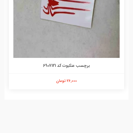
برچسب عنکبوت کد 6907121
26,000 تومان