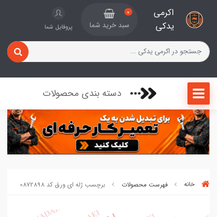
اکرمی
0
یدکی
سبد خرید شما
پروفایل شما
دسته بندی محصولات
خانه
فهرست محصولات
برچسب ژله ای ورق کد 0872898