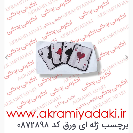
برچسب ژله ای ورق کد 0872898