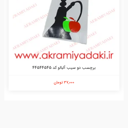
برچسب دو سیب آلبالو کد 44544545
37,000 تومان