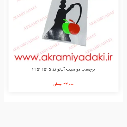
برچسب دو سیب آلبالو کد 44544545
37,000 تومان