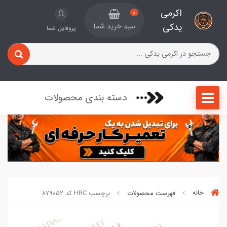
اکرمی
0
یدکی
سبد خرید شما
پروفایل شما
دسته بندی محصولات
خانه
فهرست محصولات
برچسب HRC کد ۸۷۹۰۵۲