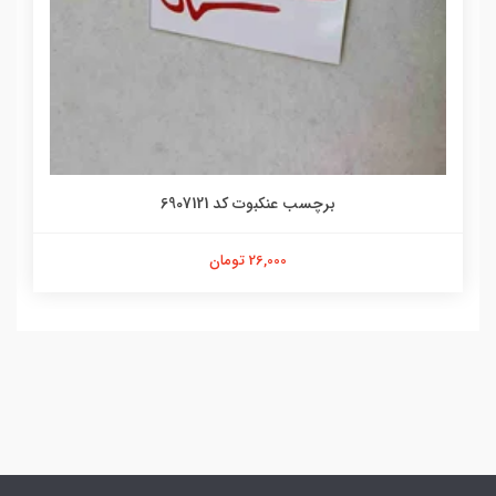
برچسب عنکبوت کد 6907121
26,000 تومان