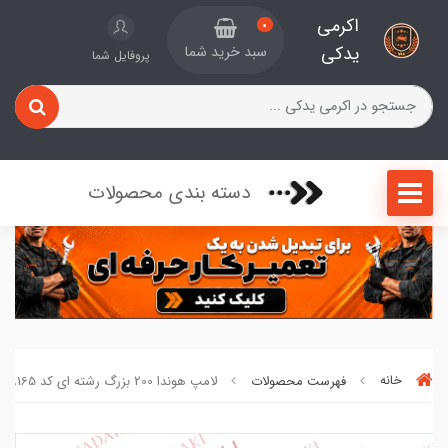
اکرمی
0
یدکی
سبد خرید شما
پروفایل شما
دسته بندی محصولات
خانه
فهرست محصولات
لامپ هوندا 200 بزرگ رشته ای کد 39165