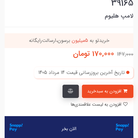
39165
لامپ هلیوم
این کالا رو میتونی
4 قسطه
بخری
170,000
تومان
147,000
تاریخ آخرین بروزرسانی قیمت
14 مرداد 1405
افزودن به سبدخرید
افزودن به لیست علاقمندی‌ها