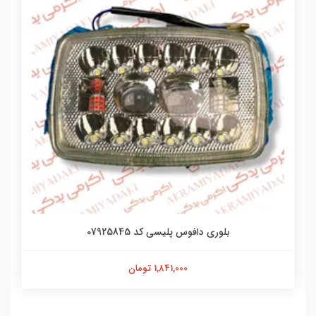
بلوری دافوس پلیسی کد 07925845
1,841,000 تومان