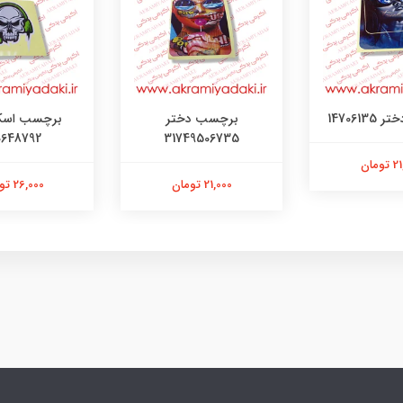
147061
برچسب دختر
برچسب اسک
0648792
31749506735
ومان
21,000 تومان
26,000 تومان