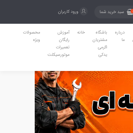
ورود کاربران
سبد خرید شما
درباره
باشگاه
خانه
آموزش
محصولات
ما
مشتریان
رایگان
ویژه
اکرمی
تعمیرات
یدکی
موتورسیکلت