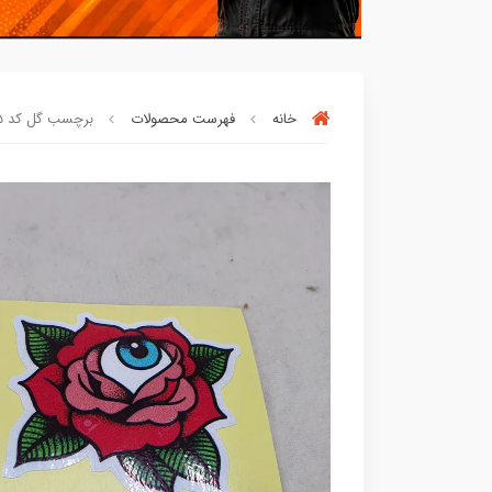
خانه
فهرست محصولات
برچسب گل کد ۷۱۶۶۳۰۵۵
90٪ خریداران
،از این محصول راضی بود