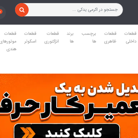
0
قطعات
قطعات
برچسب
برند
قطعات
قطعات
قطعات
داخلی
ظاهری
ها
ها
انژکتوری
اسکوتر
موتورهای
هندی