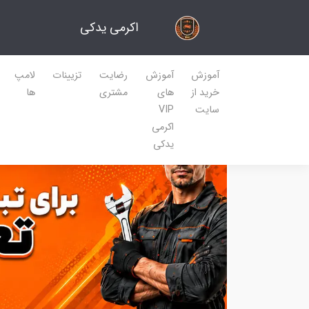
اکرمی یدکی
آموزش
آموزش
رضایت
تزیینات
لامپ
خرید از
های
مشتری
ها
سایت
VIP
اکرمی
یدکی