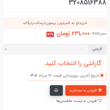
3208516388
خریدتو به
5میلیون
برسون،ارسالت‌رایگانه
231,000
تومان
472,000
52%
گارانتی
گارانتی را انتخاب کنید.
تاریخ آخرین بروزرسانی قیمت
17 مرداد 1405
افزودن به سبدخرید
افزودن به لیست علاقمندی‌ها