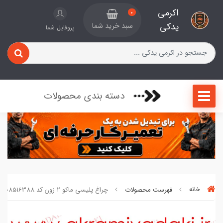
اکرمی
0
یدکی
سبد خرید شما
پروفایل شما
دسته بندی محصولات
خانه
فهرست محصولات
چراغ پلیسی ماکو 2 زون کد 3208516388