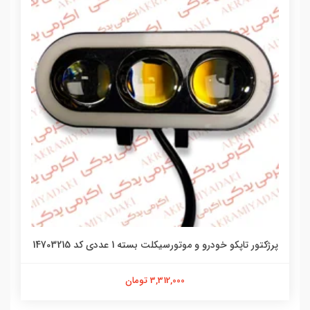
پرژکتور تاپکو خودرو و موتورسیکلت بسته 1 عددی کد 14703215
3,312,000 تومان