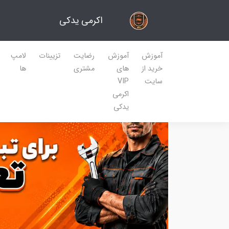
اکرمی یدکی
آموزش
آموزش
رضایت
تزیینات
لامپ
خرید از
های
مشتری
ها
سایت
VIP
اکرمی
یدکی