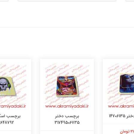
147061
برچسب دختر
برچسب اسک
0648792
31749506735
ومان