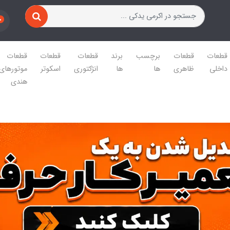
0
قطعات
قطعات
برچسب
برند
قطعات
قطعات
قطعات
داخلی
ظاهری
ها
ها
انژکتوری
اسکوتر
موتورهای
هندی