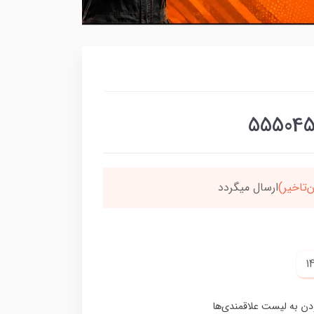
برسون،ارسالت‌رایگانه