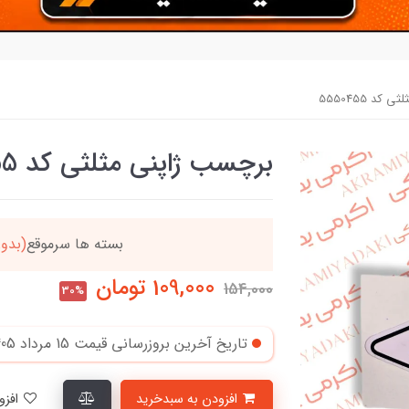
د 5550455
برچسب ژاپنی مثلثی کد 5550455
ل میگردد
خریدتو به
5میلیون
109,000
تومان
154,000
30%
تاریخ آخرین بروزرسانی قیمت
15 مرداد 1405
افزودن به سبدخرید
افزودن به لیست علاقمندی‌ها