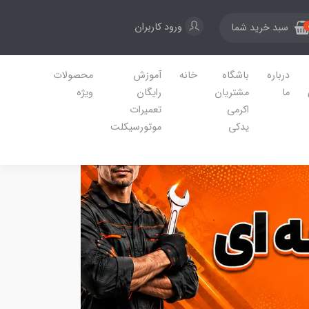
ورود کاربران
سبد خرید شما
درباره
باشگاه
خانه
آموزش
محصولات
ما
مشتریان
رایگان
ویژه
اکرمی
تعمیرات
یدکی
موتورسیکلت