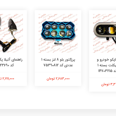
اپکو خودرو و
پرژکتور بلو 8 لنز بسته 1
موتورسیکلت بسته 1
عددی کد 75390812
کد 08523690
1470
2,683,000 تومان
2,711,000 تومان
 تومان