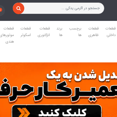
0
قطعات
قطعات
برچسب
برند
قطعات
قطعات
قطعات
داخلی
ظاهری
ها
ها
انژکتوری
اسکوتر
موتورهای
هندی