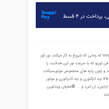
این هدلایت تشکیل شده از سه طرف لامپ smd که زمانی که شروع به کار میکند، نور کور
 توربو که با سرعت نور این هدلایت را
شود و چون پایه های مخصوص موتورسیکلت
دارد، قابل نصب بر روی هندا های 125.150.200cc.چه انژکتوری و چه کابراتوری.و موتور
ه چراغ آن هاh4 باشد مثل اپاچی، ان اس، و ....🔴معرفی ویدئویی
نید