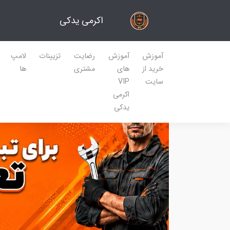
اکرمی یدکی
آموزش
آموزش
رضایت
تزیینات
لامپ
خرید از
های
مشتری
ها
سایت
VIP
اکرمی
یدکی