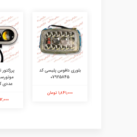
کلید پرژکتور جورجیا 3
بلوری دافوس پلیسی کد
پرژکتور ت
حالته بسته 1 عددی کد
07925845
04921811
عددی کد 3215
1,841,000 تومان
1,117,000 تومان
3,312,000