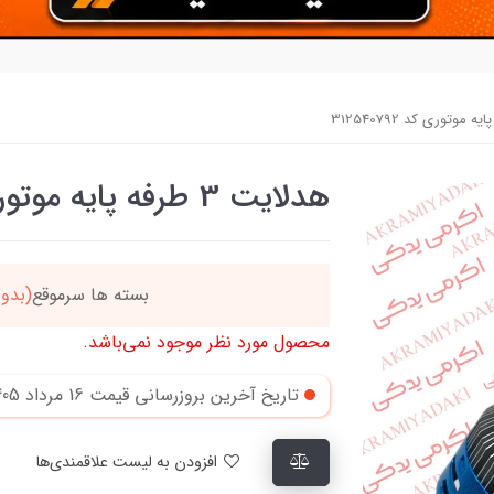
هدلایت 3 طرفه پایه موتوری کد 312540792
دد
خریدتو به
5میلیون
بر
محصول مورد نظر موجود نمی‌باشد.
تاریخ آخرین بروزرسانی قیمت
16 مرداد 1405
افزودن به لیست علاقمندی‌ها