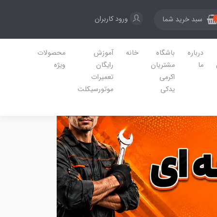
ورود کاربران
سبد خرید شما
درباره
باشگاه
خانه
آموزش
محصولات
ما
مشتریان
رایگان
ویژه
اکرمی
تعمیرات
یدکی
موتورسیکلت