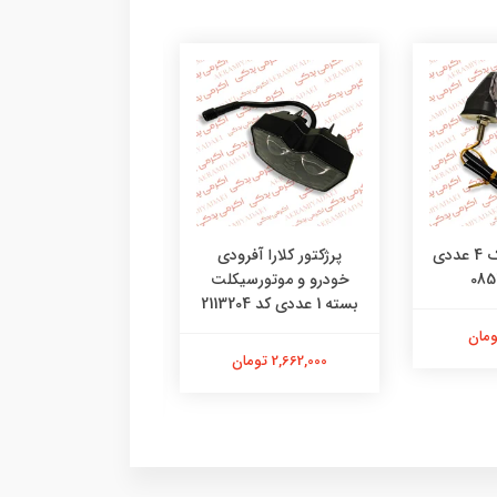
راهنمای آتیلا پک 4 عددی
پرژکتور کلارا آفرودی
پرژکتور ساواش طرح 
خودرو و موتورسیکلت
کاسکت موتورسیکل
بسته 1 عددی کد 2113204
خودرو بسته 1
41410095
2,662,000 تومان
3,050,000 تومان