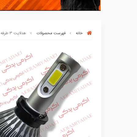
خانه
فهرست محصولات
هدلایت 3 طرفه پایه موتوری کد 312540792
بسته ها سرموقع
(بدون‌تاخیر)
ارسال میگر