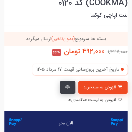
(COOKMA) کد 0120
لنت اپاچی کوکما
رسال میگردد
خریدتو به
5میلیون
برسون،ارسالت‌رایگ
492,000
تومان
1,437,000
66%
تاریخ آخرین بروزرسانی قیمت
17 مرداد 1405
افزودن به سبدخرید
افزودن به لیست علاقمندی‌ها