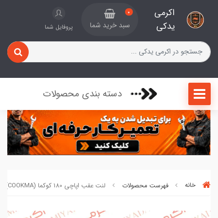
اکرمی
0
یدکی
سبد خرید شما
پروفایل شما
دسته بندی محصولات
خانه
فهرست محصولات
لنت عقب اپاچی 180 کوکما (COOKMA) کد 0120