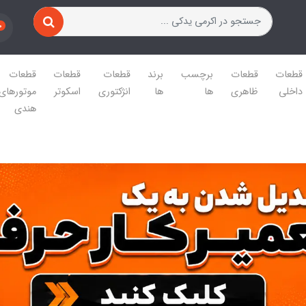
0
قطعات
قطعات
برچسب
برند
قطعات
قطعات
قطعات
داخلی
ظاهری
ها
ها
انژکتوری
اسکوتر
موتورهای
هندی