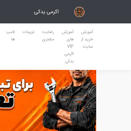
اکرمی یدکی
آموزش
آموزش
رضایت
تزیینات
لامپ
خرید از
های
مشتری
ها
سایت
VIP
اکرمی
یدکی