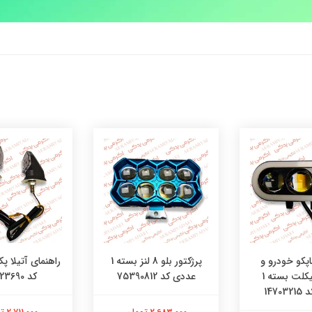
اپکو خودرو و
پرژکتور بلو 8 لنز بسته 1
موتورسیکلت بسته 1
عددی کد 75390812
کد 08523690
1470