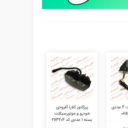
راهنمای آتیلا پک 4 عددی
پرژکتور کلارا آفرودی
پرژکتور ساواش طرح 
خودرو و موتورسیکلت
کاسکت موتورسیکل
بسته 1 عددی کد 2113204
خودرو بسته 1
41410095