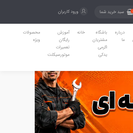
ورود کاربران
سبد خرید شما
درباره
باشگاه
خانه
آموزش
محصولات
ما
مشتریان
رایگان
ویژه
اکرمی
تعمیرات
یدکی
موتورسیکلت