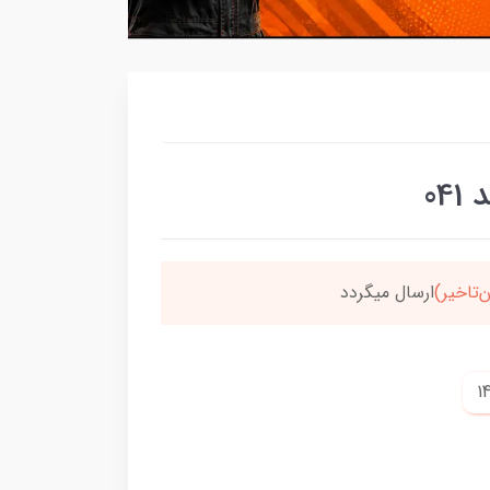
04
سون،ارسالت‌رایگانه