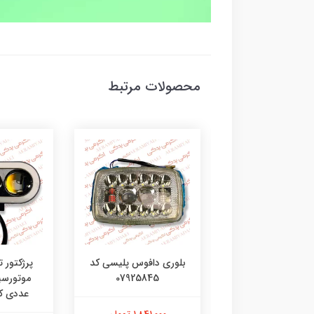
محصولات مرتبط
کلید پرژکتور جورجیا 3
بلوری دافوس پلیسی کد
پرژکتور ت
حالته بسته 1 عددی کد
07925845
04921811
عددی کد 3215