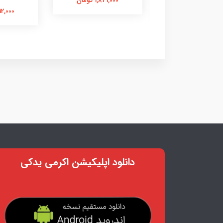
1,841,000 تومان
1,117,000 تومان
3,312,000
دانلود اپلیکیشن اکرمی یدکی