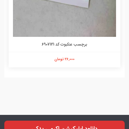
برچسب عنکبوت کد 6907121
26,000 تومان
دانلود اپلیکیشن اکرمی یدکی