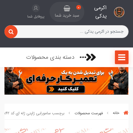
اکرمی
0
یدکی
سبد خرید شما
پروفایل شما
دسته بندی محصولات
خانه
فهرست محصولات
برچسب سامورایی ژاپنی ژله ای کد 092842