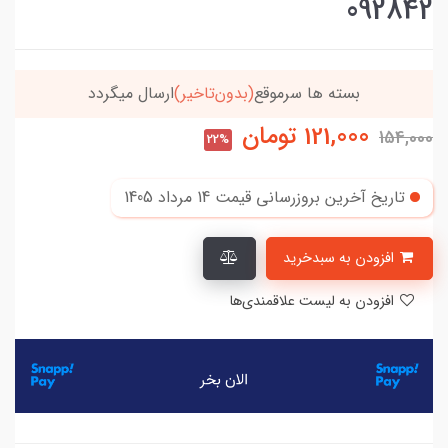
092842
خریدتو به
5میلیون
برسون،ارسالت‌رایگانه
121,000
تومان
154,000
22%
تاریخ آخرین بروزرسانی قیمت
14 مرداد 1405
افزودن به سبدخرید
افزودن به لیست علاقمندی‌ها