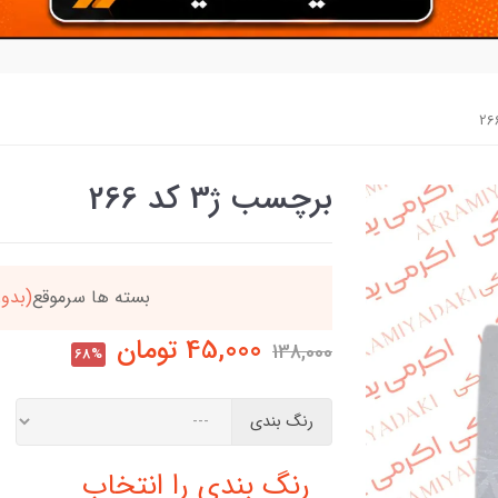
برچسب ژ3 کد 266
دد
خریدتو به
5میلیون
بر
45,000
تومان
138,000
68%
رنگ بندی
رنگ بندی را انتخاب