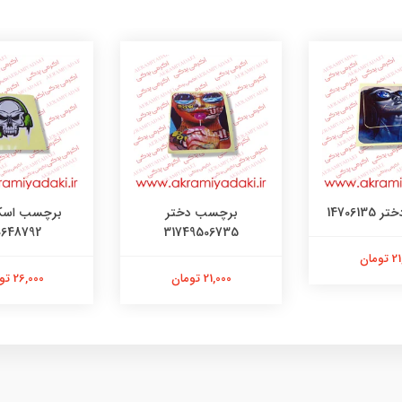
147061
برچسب دختر
برچسب اسک
0648792
31749506735
ومان
21,000 تومان
26,000 تومان