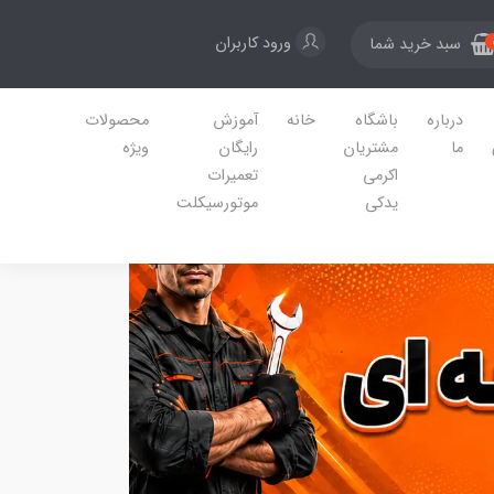
ورود کاربران
سبد خرید شما
درباره
باشگاه
خانه
آموزش
محصولات
ما
مشتریان
رایگان
ویژه
اکرمی
تعمیرات
یدکی
موتورسیکلت