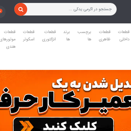
0
قطعات
قطعات
برچسب
برند
قطعات
قطعات
قطعات
داخلی
ظاهری
ها
ها
انژکتوری
اسکوتر
موتورهای
هندی