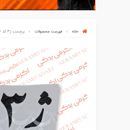
خانه
فهرست محصولات
برچسب ژ3 کد 266
بسته ها سرموقع
(بدون‌تاخیر)
ارسال میگر