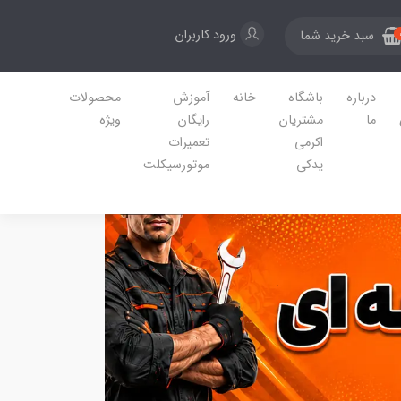
ورود کاربران
سبد خرید شما
درباره
باشگاه
خانه
آموزش
محصولات
ما
مشتریان
رایگان
ویژه
اکرمی
تعمیرات
یدکی
موتورسیکلت