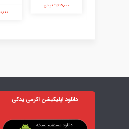
11,615,000 تومان
3,778,00 تومان
11,120,000
دانلود اپلیکیشن اکرمی یدکی