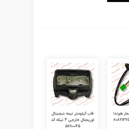
ار هوندا
قاب کیلومتر نیمه دیجیتال
محافظ طلقی کیلوم
اوریجنال خارجی 3 تیکه کد
هوندا کد 0492554
5680045