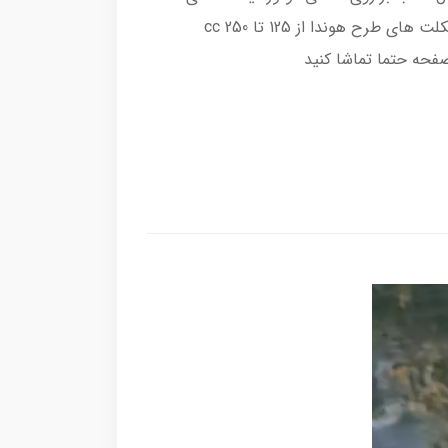
کاربراتوری.قابل نصب بر روی تمامی موتورسیکلت های طرح هوندا از 125 تا 250 cc
فحه حتما تماشا کنید