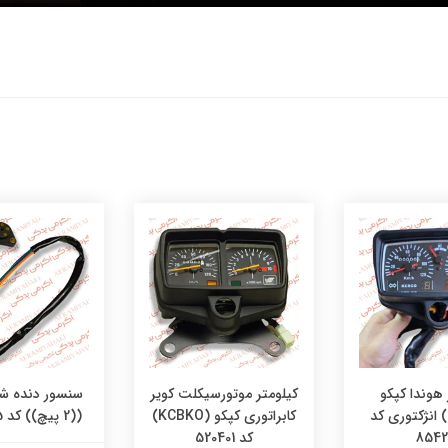
 هوندا کپکو
کیلومتر موتورسیکلت کویر
سنسور دنده شم
(KCBKO) انژکتوری کد
کابراتوری کپکو (KCBKO)
((2 پیچ)) کد 60821325
8542
کد 520401