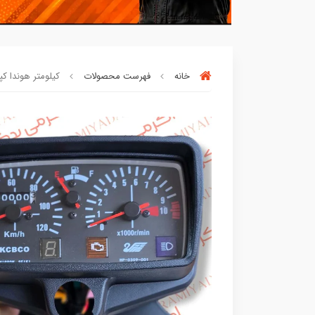
خانه
فهرست محصولات
کیلومتر هوندا کپکو (KCBKO) انژکتوری
90٪ خریداران
،از این محصول راضی بود