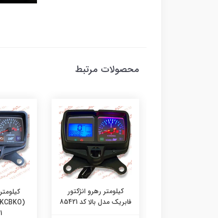
محصولات مرتبط
تر موتوسیکلت کویر
کیلومتر رهرو انژکتور
کیلومتر
بنزین دار دنده شمار
فابریک مدل بالا کد 85421
کد 504924
1