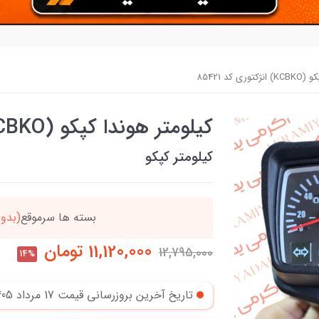
 کد 85421
کیلومتر هوندا کپکو (KCBKO) انژکتوری کد 85421
کیلومتر کپکو
ن
بسته ها سرموقع
(بدون
11,120,000
تومان
12,795,000
14%
تاریخ آخرین بروزرسانی قیمت
17 مرداد 1405