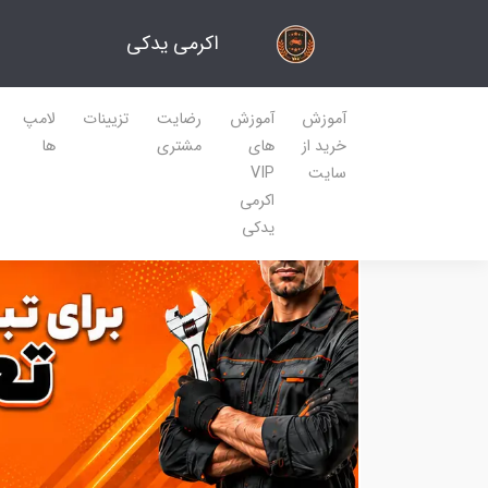
اکرمی یدکی
آموزش
آموزش
رضایت
تزیینات
لامپ
خرید از
های
مشتری
ها
سایت
VIP
اکرمی
یدکی