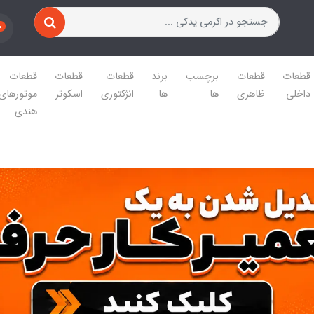
0
قطعات
قطعات
برچسب
برند
قطعات
قطعات
قطعات
داخلی
ظاهری
ها
ها
انژکتوری
اسکوتر
موتورهای
هندی