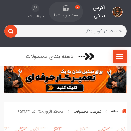
اکرمی
0
یدکی
سبد خرید شما
پروفایل شما
دسته بندی محصولات
خانه
فهرست محصولات
محافظ اگزوز PCX کد 6521841