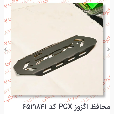
محافظ اگزوز PCX کد 6521841