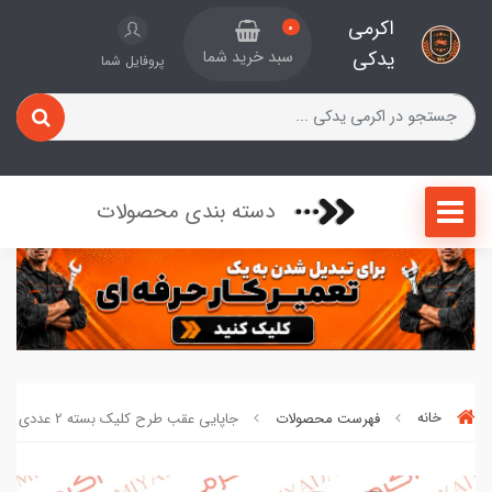
اکرمی
0
یدکی
سبد خرید شما
پروفایل شما
دسته بندی محصولات
خانه
فهرست محصولات
جاپایی عقب طرح کلیک بسته 2 عددی کد 140628