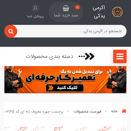
اکرمی
0
یدکی
سبد خرید شما
پروفایل شما
دسته بندی محصولات
خانه
فهرست محصولات
برچسب چهره معروف ژله ای کد 2907145