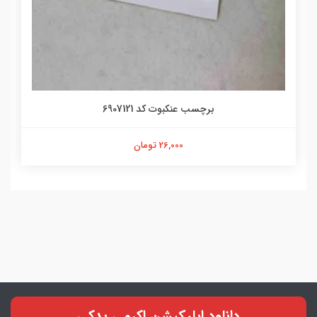
برچسب عنکبوت کد 6907121
26,000 تومان
دانلود اپلیکیشن اکرمی یدکی