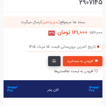
2907145
موقع
(بدون‌تاخیر)
ارسال میگردد
خریدتو به
5میلیون
121,000
تومان
154,000
22%
تاریخ آخرین بروزرسانی قیمت
15 مرداد 1405
افزودن به سبدخرید
افزودن به لیست علاقمندی‌ها