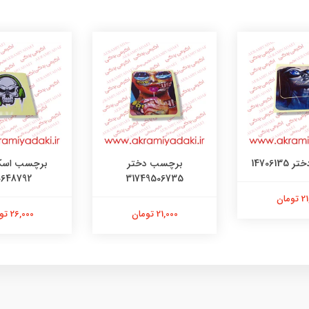
147061
برچسب دختر
برچسب اسک
0648792
31749506735
ومان
21,000 تومان
26,000 تومان