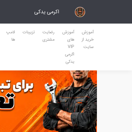
اکرمی یدکی
آموزش
آموزش
رضایت
تزیینات
لامپ
خرید از
های
مشتری
ها
سایت
VIP
اکرمی
یدکی