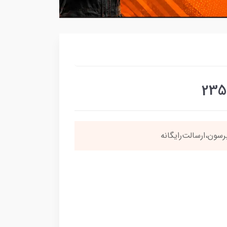
نی
4 قسطه
بخری