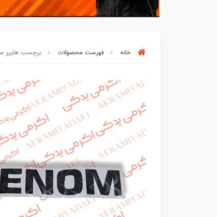
خانه
فهرست محصولات
برچسب هایپر سون
خریدتو به
5میلیون
برسون،ارسالت‌رایگان