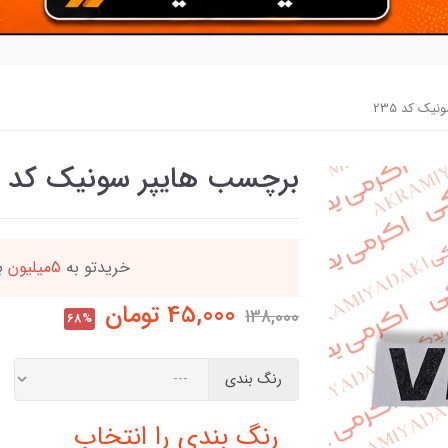
یک کد 235
برچسب هایپر سونیک کد 235
ه
این کالا رو میتو
45,000
تومان
138,000
68%
رنگ بندی
رنگ بندی را انتخاب