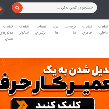
0
قطعات
قطعات
برچسب
برند
قطعات
قطعات
قطعات
داخلی
ظاهری
ها
ها
انژکتوری
اسکوتر
موتورهای
هندی