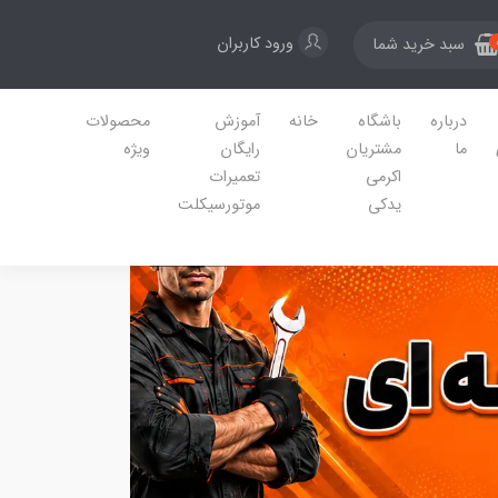
ورود کاربران
سبد خرید شما
درباره
باشگاه
خانه
آموزش
محصولات
ما
مشتریان
رایگان
ویژه
اکرمی
تعمیرات
یدکی
موتورسیکلت