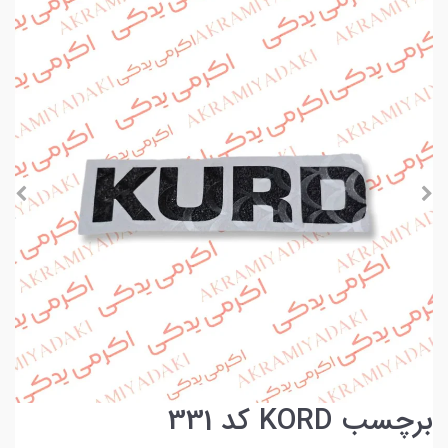
برچسب KORD کد 331