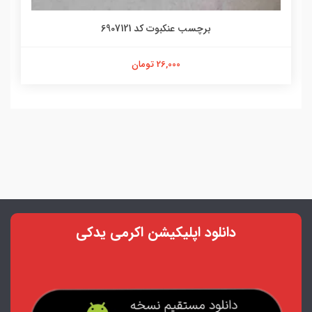
برچسب عنکبوت کد 6907121
26,000 تومان
دانلود اپلیکیشن اکرمی یدکی