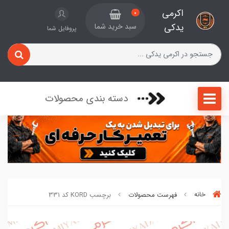
اکرمی
0
یدکی
سبد خرید شما
پروفایل شما
دسته بندی محصولات
خانه
فهرست محصولات
برچسب KORD کد 331