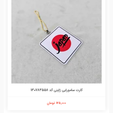
کارت سامورایی ژاپنی کد 130783558
125,000 تومان