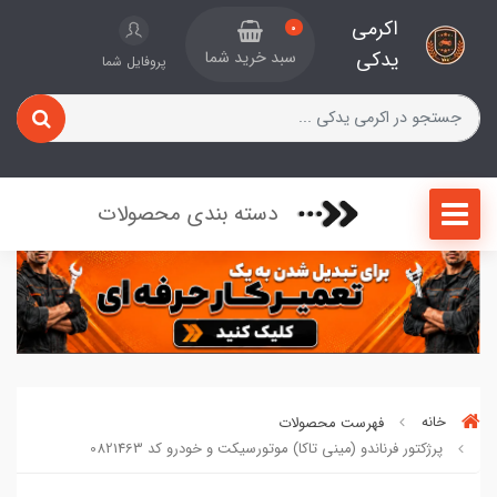
اکرمی
0
یدکی
سبد خرید شما
پروفایل شما
دسته بندی محصولات
خانه
فهرست محصولات
پرژکتور فرناندو (مینی تاکا) موتورسیکت و خودرو کد 0821463