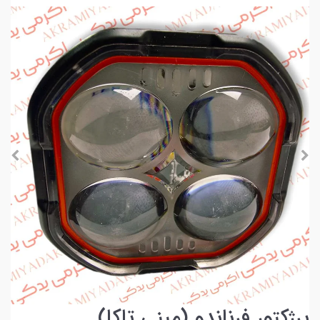
پرژکتور فرناندو (مینی تاکا)