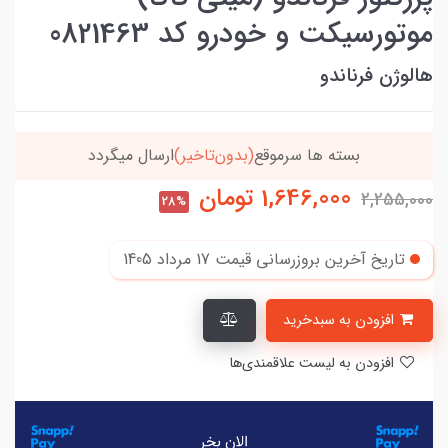
موتورسیکت و خودرو کد 0821463
هالوژن فرناندو
خریدتو به
5میلیون
برسون،ارسالت‌رایگانه
1,646,000
تومان
2,255,000
28%
تاریخ آخرین بروزرسانی قیمت
17 مرداد 1405
افزودن به سبدخرید
افزودن به لیست علاقمندی‌ها