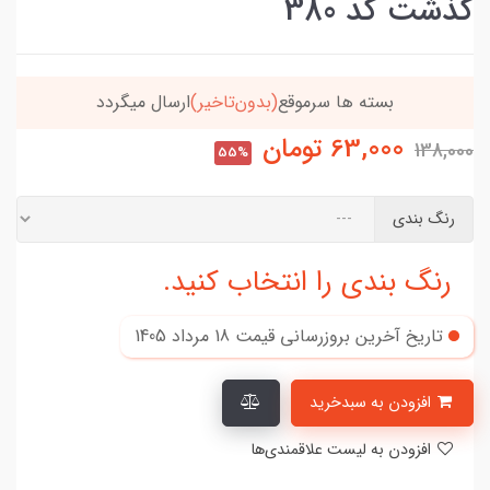
گذشت کد 380
یگردد
خریدتو به
5میلیون
برسون،ارسالت‌رایگانه
63,000
تومان
138,000
55%
رنگ بندی
رنگ بندی را انتخاب کنید.
تاریخ آخرین بروزرسانی قیمت
18 مرداد 1405
افزودن به سبدخرید
افزودن به لیست علاقمندی‌ها