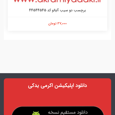
برچسب دو سیب آلبالو کد 44544545
37,000 تومان
دانلود اپلیکیشن اکرمی یدکی