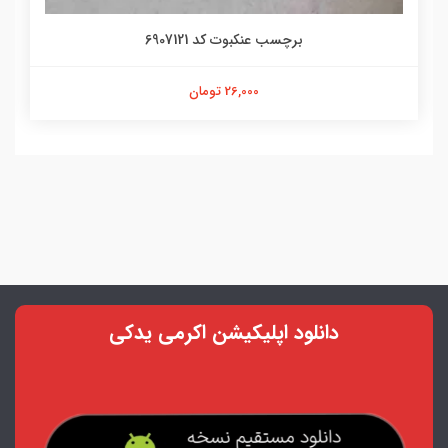
برچسب عنکبوت کد 6907121
26,000 تومان
دانلود اپلیکیشن اکرمی یدکی