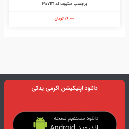
برچسب عنکبوت کد 6907121
26,000 تومان
دانلود اپلیکیشن اکرمی یدکی