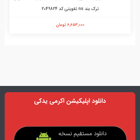
ترک بند ns تقویتی کد 2049824
6,653,000 تومان
دانلود اپلیکیشن اکرمی یدکی