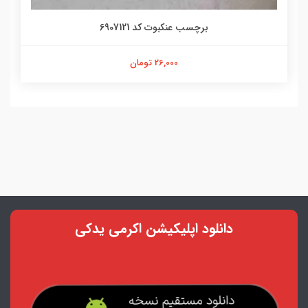
برچسب عنکبوت کد 6907121
26,000 تومان
دانلود اپلیکیشن اکرمی یدکی