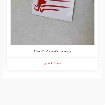
برچسب عنکبوت کد 6907121
26,000 تومان