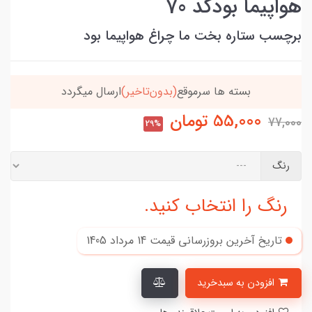
هواپیما بودکد 70
برچسب ستاره بخت ما چراغ هواپیما بود
تاخیر)
ارسال میگردد
خریدتو به
5میلیون
برسون،ارسا
55,000
تومان
77,000
29%
رنگ
رنگ را انتخاب کنید.
تاریخ آخرین بروزرسانی قیمت
14 مرداد 1405
افزودن به سبدخرید