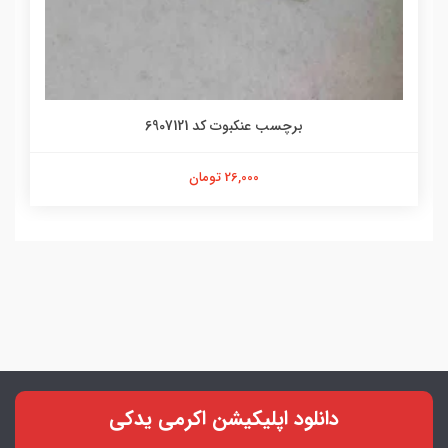
برچسب عنکبوت کد 6907121
26,000 تومان
دانلود اپلیکیشن اکرمی یدکی