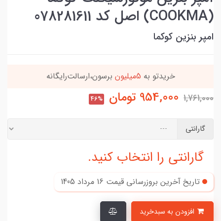
(COOKMA) اصل کد 078281611
امپر بنزین کوکما
خریدتو به
5میلیون
برسون،ارسالت‌رایگانه
954,000
تومان
1,761,000
46%
گارانتی
گارانتی را انتخاب کنید.
تاریخ آخرین بروزرسانی قیمت
16 مرداد 1405
افزودن به سبدخرید