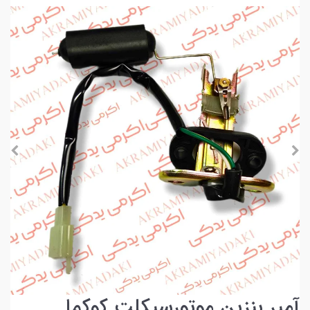
آمپر بنزین موتورسیکلت کوکما