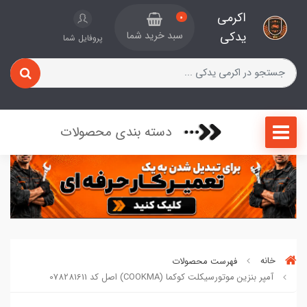
اکرمی
0
یدکی
سبد خرید شما
پروفایل شما
دسته بندی محصولات
خانه
فهرست محصولات
آمپر بنزین موتورسیکلت کوکما (COOKMA) اصل کد 078281611