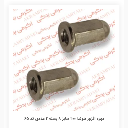
مهره اگزوز هوندا 200 سایز 8 بسته 2 عددی کد 65