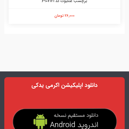
برچسب عنکبوت کد 6907121
26,000 تومان
دانلود اپلیکیشن اکرمی یدکی