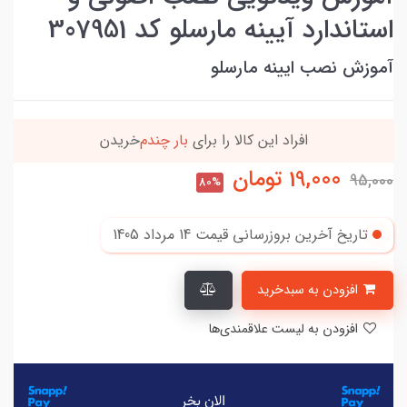
استاندارد آیینه مارسلو کد 307951
آموزش نصب ایینه مارسلو
دن
90٪ خریداران
،از این محصول راضی بودن
19,000
تومان
95,000
80%
تاریخ آخرین بروزرسانی قیمت
14 مرداد 1405
افزودن به سبدخرید
افزودن به لیست علاقمندی‌ها