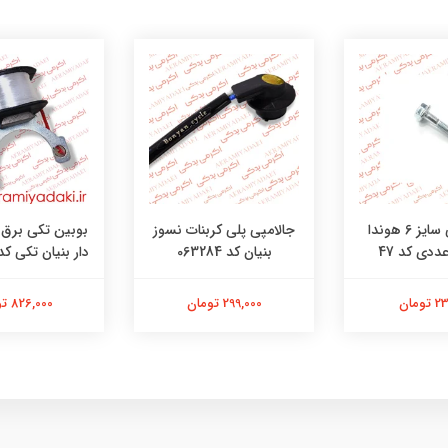
جالامپی پلی کربنات نسوز
پیچ کرپی سایز 6 هوندا
بوبین تکی برق ه
بنیان کد 063284
دار بنیان تکی کد 6052411
299,000 تومان
ومان
826,000 تومان