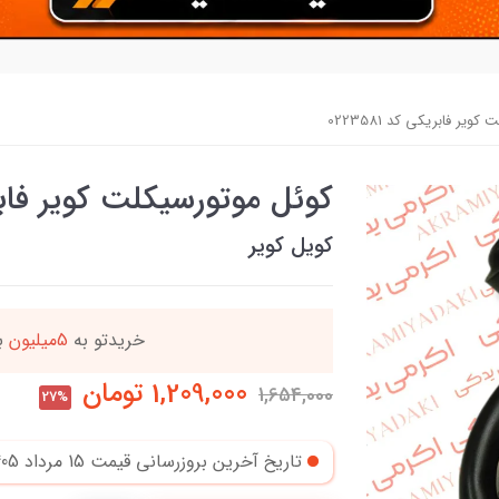
یر فابریکی کد 0223581
کوئل موتورسیکلت کویر فابریکی 
کویل کویر
ه
این کالا رو میتو
1,209,000
تومان
1,654,000
27%
تاریخ آخرین بروزرسانی قیمت
15 مرداد 1405