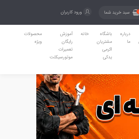
ورود کاربران
سبد خرید شما
درباره
باشگاه
خانه
آموزش
محصولات
ما
مشتریان
رایگان
ویژه
اکرمی
تعمیرات
یدکی
موتورسیکلت