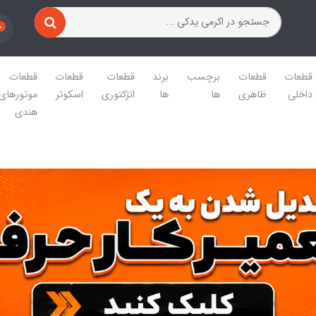
0
قطعات
قطعات
برچسب
برند
قطعات
قطعات
قطعات
داخلی
ظاهری
ها
ها
انژکتوری
اسکوتر
موتورهای
هندی