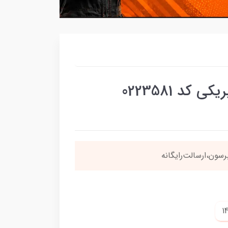
کد 0223581
نی
4 قسطه
بخری