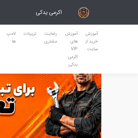
اکرمی یدکی
آموزش
آموزش
رضایت
تزیینات
لامپ
خرید از
های
مشتری
ها
سایت
VIP
اکرمی
یدکی