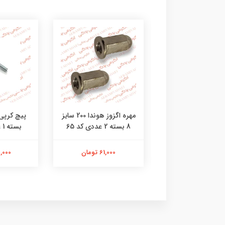
خالی پیستون هوندا
مهره اگزوز هوندا 200 سایز
8 بسته 2 عددی کد 65
بسته 1 عددی کد 47
309,000 تومان
61,000 تومان
23,000 ت