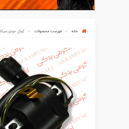
خانه
فهرست محصولات
کوئل موتورسیکلت کو
خریدتو به
5میلیون
برسون،ارسالت‌رایگان