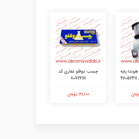
وندا پایه
چسب دوقلو غفاری کد
چسب فولاد هل ک
4
80722111
301221155
191,000 تومان
340,000 تومان