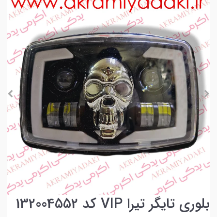
بلوری تایگر تیرا VIP کد 132004552