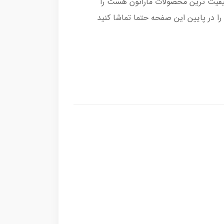
د که اکرمی یدکی درجه A که باکیفیت ترین محصولات ماراتون هست را
 در پایین این صفحه حتما تماشا کنید