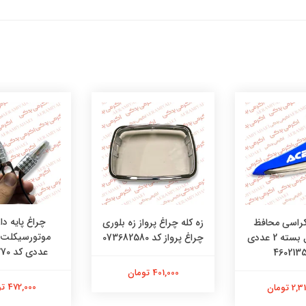
چراغ پایه دار
کراسی محافظ
زه کله چراغ پرواز زه بلوری
دست تریل بسته 2 عددی
چراغ پرواز کد 073682580
عددی کد 48481270
401,000 تومان
472,000 تومان
 تومان