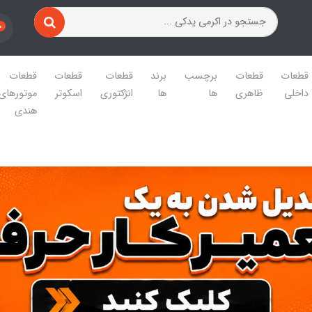
0
قطعات
قطعات
برچسب
برند
قطعات
قطعات
قطعات
داخلی
ظاهری
ها
ها
انژکتوری
اسکوتر
موتورهای
هندی