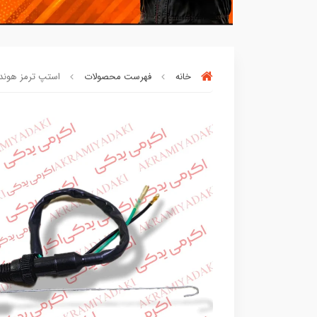
خانه
فهرست محصولات
استپ ترمز هوندا ما
90٪ خریداران
،از این محصول راضی بود