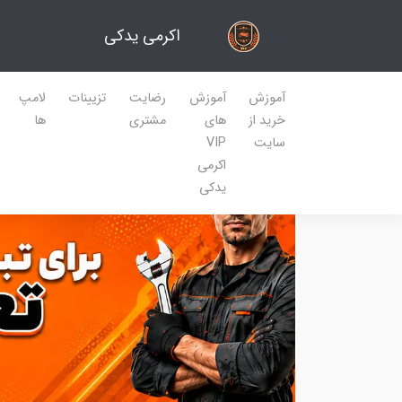
اکرمی یدکی
آموزش
آموزش
رضایت
تزیینات
لامپ
خرید از
های
مشتری
ها
سایت
VIP
اکرمی
یدکی