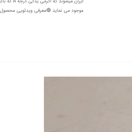
ایران میشون
موجود می نماید.🔴معرفی ویدئویی محصول را