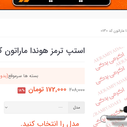
راتون کد 0130
استپ ترمز هوندا ماراتون کد 30
ن
بسته ها سرموقع
(بدون
172,000
تومان
208,000
18%
مدل
مدل را انتخاب کنید.