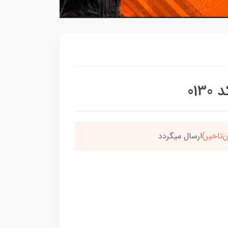
01
‌تاخیر)
ارسال میگردد
خر