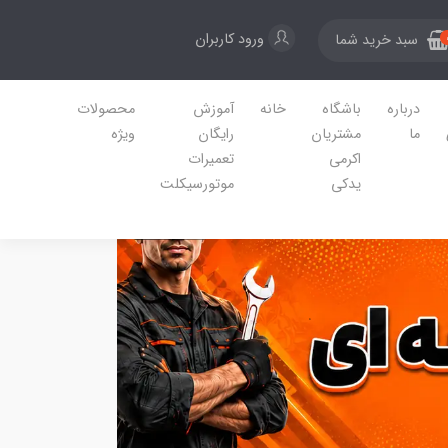
ورود کاربران
سبد خرید شما
درباره
باشگاه
خانه
آموزش
محصولات
ما
مشتریان
رایگان
ویژه
اکرمی
تعمیرات
یدکی
موتورسیکلت