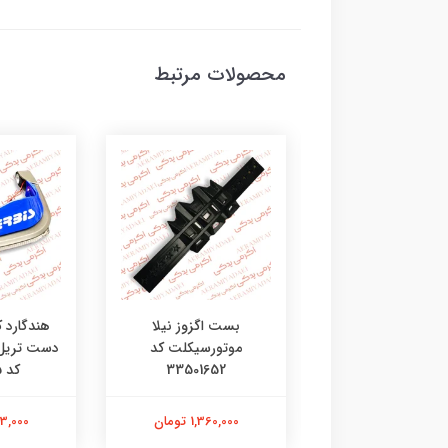
محصولات مرتبط
ی جی چراغ طلایی
بست اگزوز نیلا
هندگارد 
موتورسیکلت کد
33501652
کد 4602135
201,000 تومان
1,360,000 تومان
2,313,000