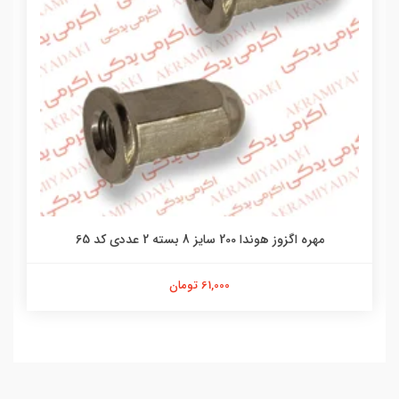
مهره اگزوز هوندا 200 سایز 8 بسته 2 عددی کد 65
61,000 تومان