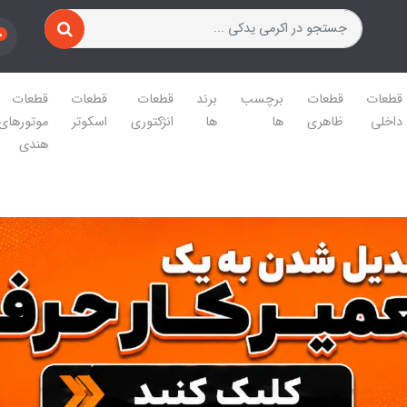
0
قطعات
قطعات
برچسب
برند
قطعات
قطعات
قطعات
داخلی
ظاهری
ها
ها
انژکتوری
اسکوتر
موتورهای
هندی