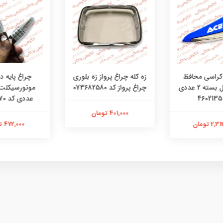
چراغ پایه دار
کراسی محافظ
زه کله چراغ پرواز زه بلوری
دست تریل بسته 2 عددی
چراغ پرواز کد 073682580
عددی کد 48481270
401,000 تومان
472,000 تومان
 تومان