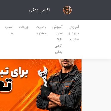
اکرمی یدکی
آموزش
آموزش
رضایت
تزیینات
لامپ
خرید از
های
مشتری
ها
سایت
VIP
اکرمی
یدکی