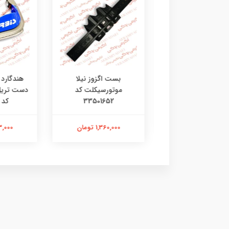
ی جی چراغ طلایی
بست اگزوز نیلا
هندگارد 
موتورسیکلت کد
33501652
کد 4602135
201,000 تومان
1,360,000 تومان
2,313,000