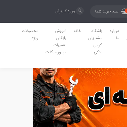
ورود کاربران
سبد خرید شما
درباره
باشگاه
خانه
آموزش
محصولات
ما
مشتریان
رایگان
ویژه
اکرمی
تعمیرات
یدکی
موتورسیکلت