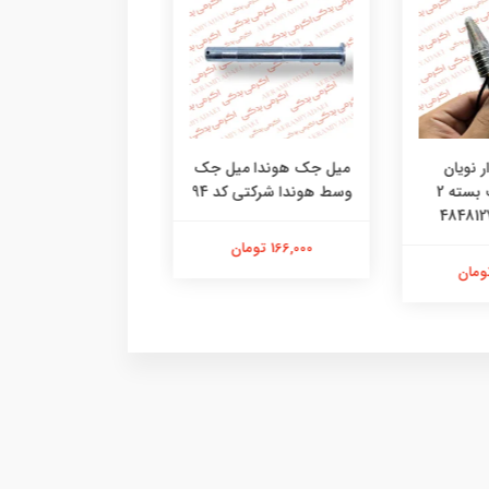
 نویان
میل جک هوندا میل جک
درب کلاج هوندا قاب 
موتورسیکلت بسته 2
وسط هوندا شرکتی کد 94
هوندا شرکتی کد
096042804851
166,000 تومان
3,580,000 تومان