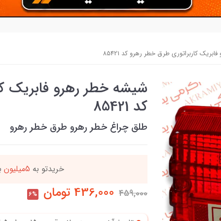
بریک کاربراتوری طرق خطر رهرو کد 85421
شیشه خطر رهرو فابریک کا
کد 85421
طلق چراغ خطر رهرو طرق خطر رهرو
دد
خریدتو به
5میلیون
بر
436,000
تومان
459,000
6%