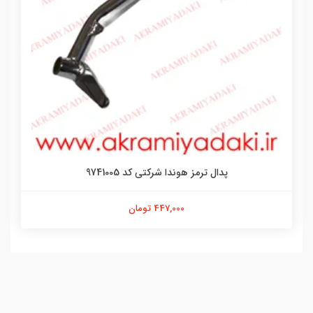
پدال ترمز هوندا شرکتی کد 9741005
447,000 تومان