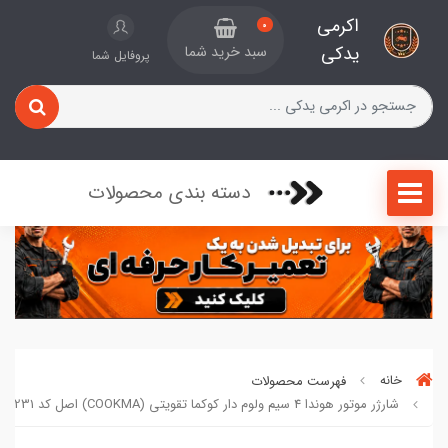
اکرمی
0
یدکی
سبد خرید شما
پروفایل شما
دسته بندی محصولات
خانه
فهرست محصولات
شارژر موتور هوندا 4 سیم ولوم دار کوکما تقویتی (COOKMA) اصل کد 907821231