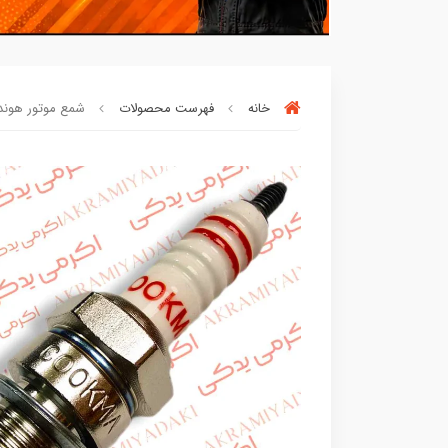
خانه
فهرست محصولات
شمع موتور هوندا کوکما (COOKMA
بسته ها سرموقع
(بدون‌تاخیر)
ارسال میگر