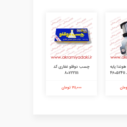
وندا پایه
چسب دوقلو غفاری کد
چسب فولاد هل ک
4
80722111
301221155
191,000 تومان
340,000 تومان