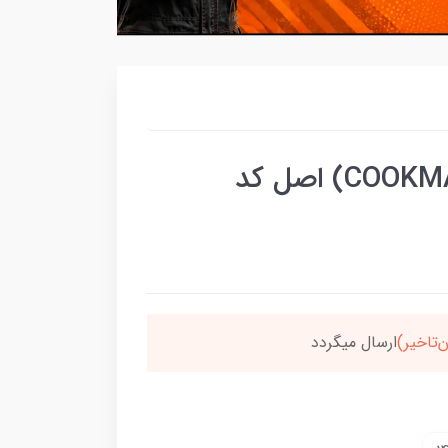
شمع موتور هوندا کوکما (COOKMA) اصل کد
سون،ارسالت‌رایگانه