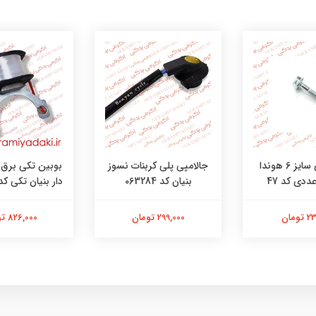
جالامپی پلی کربنات نسوز
پیچ کرپی سایز 6 هوندا
بوبین تکی برق ه
بنیان کد 063284
دار بنیان تکی کد 6052411
299,000 تومان
ومان
826,000 تومان