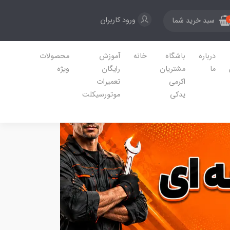
ورود کاربران
سبد خرید شما
درباره
باشگاه
خانه
آموزش
محصولات
ما
مشتریان
رایگان
ویژه
اکرمی
تعمیرات
یدکی
موتورسیکلت