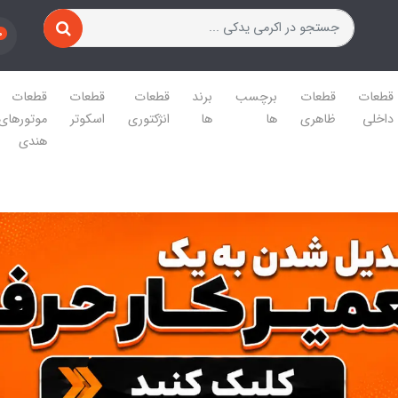
0
قطعات
قطعات
برچسب
برند
قطعات
قطعات
قطعات
داخلی
ظاهری
ها
ها
انژکتوری
اسکوتر
موتورهای
هندی