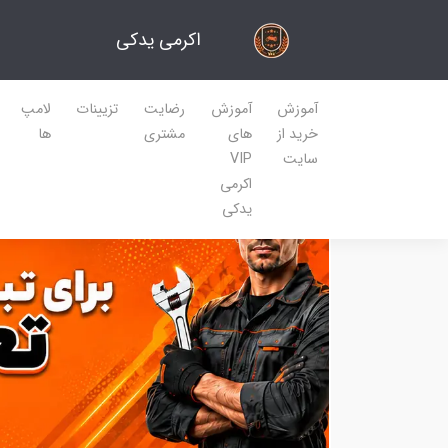
اکرمی یدکی
آموزش
آموزش
رضایت
تزیینات
لامپ
خرید از
های
مشتری
ها
سایت
VIP
اکرمی
یدکی