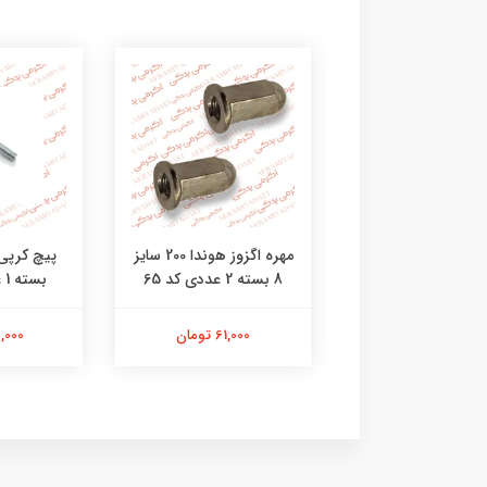
خالی پیستون هوندا
مهره اگزوز هوندا 200 سایز
8 بسته 2 عددی کد 65
بسته 1 عددی کد 47
309,000 تومان
61,000 تومان
23,000 ت