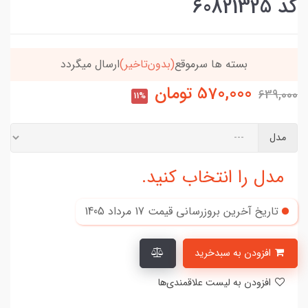
کد 60821325
خریدتو به
5میلیون
برسون،ارسالت‌رایگانه
570,000
تومان
639,000
11%
مدل
مدل را انتخاب کنید.
تاریخ آخرین بروزرسانی قیمت
17 مرداد 1405
افزودن به سبدخرید
افزودن به لیست علاقمندی‌ها