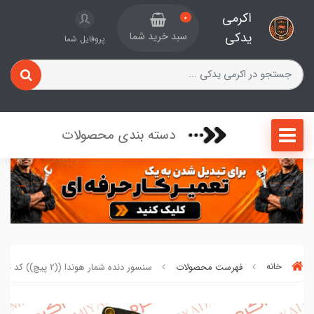
اکرمی
0
یدکی
سبد خرید شما
پروفایل شما
دسته بندی محصولات
خانه
فهرست محصولات
سنسور دنده شمار هوندا ((2 پیچ)) کد 60821325