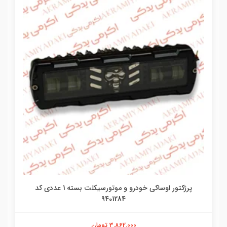
پرژکتور اوساکی خودرو و موتورسیکلت بسته 1 عددی کد
9401284
3,862,000 تومان