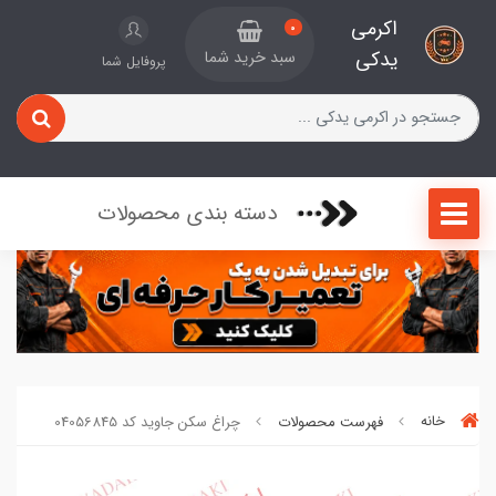
اکرمی
0
یدکی
سبد خرید شما
پروفایل شما
دسته بندی محصولات
خانه
فهرست محصولات
چراغ سکن جاوید کد 04056845