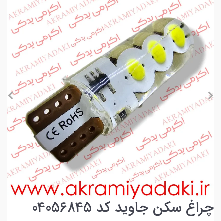
چراغ سکن جاوید کد 04056845