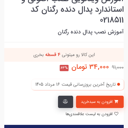
استاندارد پدال دنده رگنان کد
0218511
آموزش نصب پدال دنده رگنان
این کالا رو میتونی
4 قسطه
بخری
34,000
تومان
91,000
63%
تاریخ آخرین بروزرسانی قیمت
16 مرداد 1405
افزودن به سبدخرید
افزودن به لیست علاقمندی‌ها