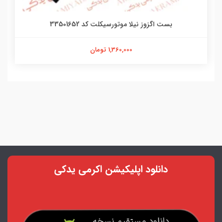
بست اگزوز نیلا موتورسیکلت کد 33501652
1,360,000 تومان
دانلود اپلیکیشن اکرمی یدکی