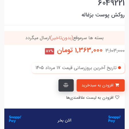
6049221
روکش پوست بزغاله
خریدتو به
5میلیون
برسون،ارسالت‌رایگانه
1,363,000
تومان
3,103,000
57%
تاریخ آخرین بروزرسانی قیمت
17 مرداد 1405
افزودن به سبدخرید
افزودن به لیست علاقمندی‌ها