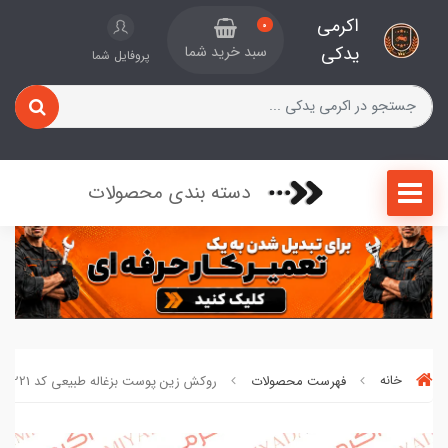
اکرمی
0
یدکی
سبد خرید شما
پروفایل شما
دسته بندی محصولات
خانه
فهرست محصولات
روکش زین پوست بزغاله طبیعی کد 6049221