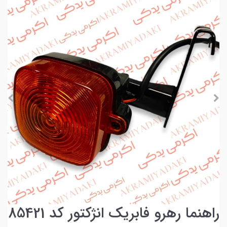
راهنما رهرو فابریک انژکتور کد 85421