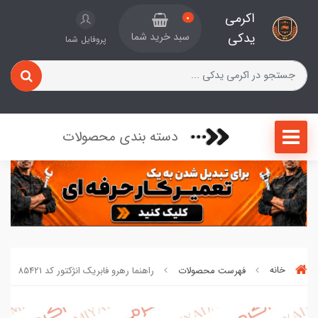
اکرمی
0
یدکی
سبد خرید شما
پروفایل شما
دسته بندی محصولات
خانه
فهرست محصولات
راهنما رهرو فابریک انژکتور کد 85421