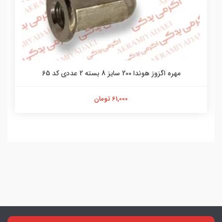
مهره اگزوز هوندا 200 سایز 8 بسته 2 عددی کد 65
61,000 تومان