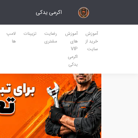
اکرمی یدکی
آموزش
آموزش
رضایت
تزیینات
لامپ
خرید از
های
مشتری
ها
سایت
VIP
اکرمی
یدکی