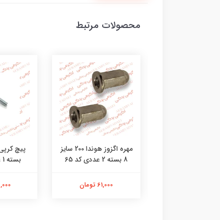
محصولات مرتبط
خالی پیستون هوندا
مهره اگزوز هوندا 200 سایز
8 بسته 2 عددی کد 65
بسته 1 عددی کد 47
309,000 تومان
61,000 تومان
23,000 ت