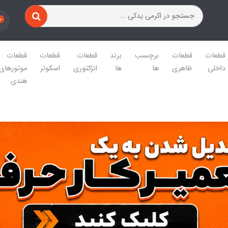
0
قطعات
قطعات
برچسب
برند
قطعات
قطعات
قطعات
داخلی
ظاهری
ها
ها
انژکتوری
اسکوتر
موتورهای
هندی