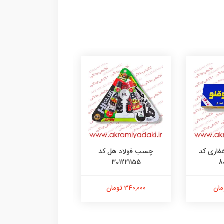
فاری کد
چسب فولاد هل کد
اسپری رنگ آبی ک
8704620
301221155
8
340,000 تومان
238,000 تومان