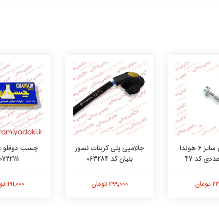
جالامپی پلی کربنات نسوز
پیچ کرپی سایز 6 هوندا
چسب دوقلو غ
بنیان کد 063284
0722111
299,000 تومان
ومان
191,000 تومان