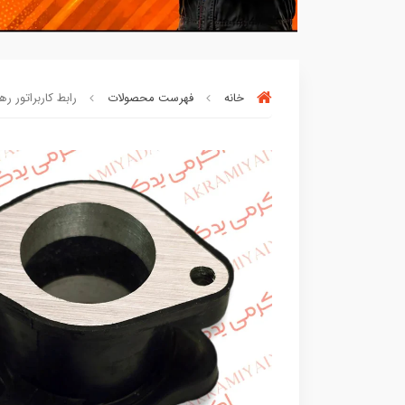
خانه
فهرست محصولات
رابط کاربراتور رهرو 125 فابریک 3 تیکه ک
بسته ها سرموقع
(بدون‌تاخیر)
ارسال میگر