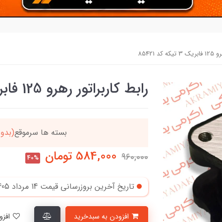
د 85421
رابط کاربراتور رهرو 125 فابریک 3 تیکه کد 85421
دد
خریدتو به
5میلیون
بر
584,000
تومان
960,000
40%
تاریخ آخرین بروزرسانی قیمت
14 مرداد 1405
افزودن به سبدخرید
افزودن به لیست علاقمندی‌ها