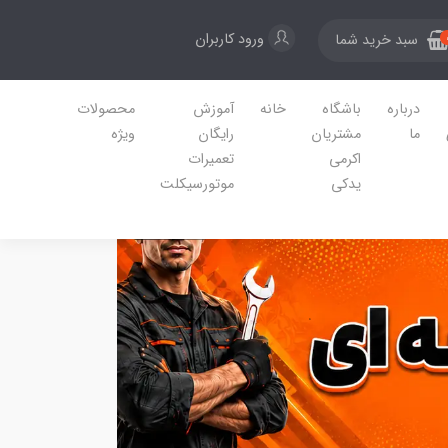
ورود کاربران
سبد خرید شما
درباره
باشگاه
خانه
آموزش
محصولات
ما
مشتریان
رایگان
ویژه
اکرمی
تعمیرات
یدکی
موتورسیکلت