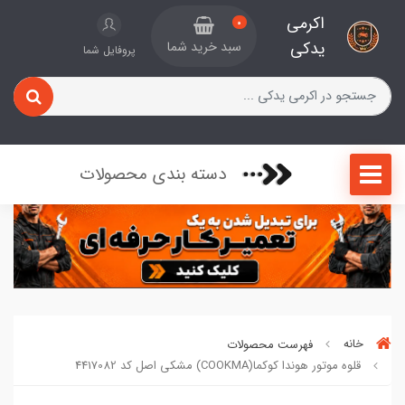
اکرمی
0
یدکی
سبد خرید شما
پروفایل شما
دسته بندی محصولات
خانه
فهرست محصولات
قلوه موتور هوندا کوکما(COOKMA) مشکی اصل کد 4417082