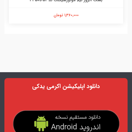
بست اگزوز نیلا موتورسیکلت کد 33501652
1,360,000 تومان
دانلود اپلیکیشن اکرمی یدکی