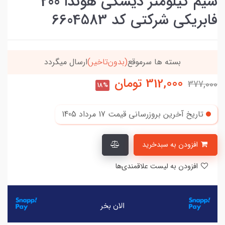
سیم کیلومتر دیسکی هوندا 200
فابریکی شرکتی کد 6604583
موقع
(بدون‌تاخیر)
ارسال میگردد
خریدتو به
5میلیون
312,000
تومان
377,000
18%
تاریخ آخرین بروزرسانی قیمت
17 مرداد 1405
افزودن به سبدخرید
افزودن به لیست علاقمندی‌ها