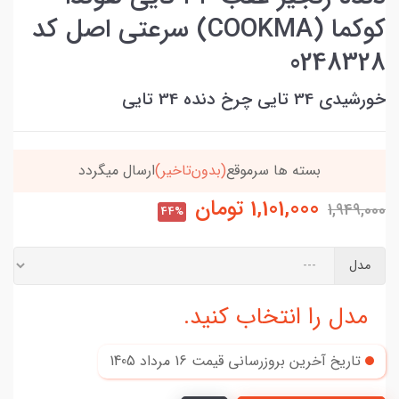
کوکما (COOKMA) سرعتی اصل کد
0248328
خورشیدی 34 تایی چرخ دنده 34 تایی
بسته ها سرموقع
(بدون‌تاخیر)
ارسال میگردد
1,101,000
تومان
1,949,000
44%
مدل
مدل را انتخاب کنید.
تاریخ آخرین بروزرسانی قیمت
16 مرداد 1405