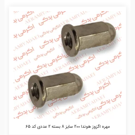
مهره اگزوز هوندا 200 سایز 8 بسته 2 عددی کد 65