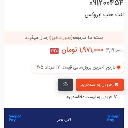
091200454
لنت عقب ایروکس
خریدتو به
5میلیون
برسون،ارسالت‌رایگانه
1,971,000
تومان
3,191,000
39%
تاریخ آخرین بروزرسانی قیمت
17 مرداد 1405
افزودن به سبدخرید
افزودن به لیست علاقمندی‌ها