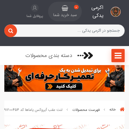
اکرمی
0
یدکی
سبد خرید شما
پروفایل شما
دسته بندی محصولات
خانه
فهرست محصولات
لنت عقب آیروکس یاماها کد 091200454