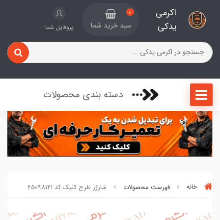
اکرمی
0
یدکی
سبد خرید شما
پروفایل شما
دسته بندی محصولات
خانه
فهرست محصولات
شارژر طرح کلیک کد 65098121