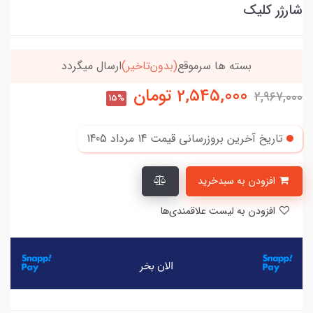
شارژر کلیک
خریدتو به
5میلیون
برسون،ارسالت‌رایگانه
2,545,000
تومان
2,967,000
15%
تاریخ آخرین بروزرسانی قیمت
14 مرداد 1405
افزودن به سبدخرید
افزودن به لیست علاقمندی‌ها