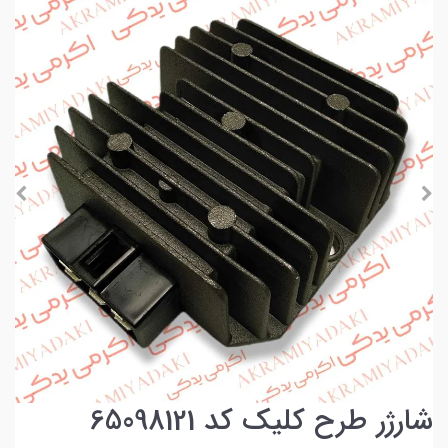
شارژر طرح کلیک کد 65098121