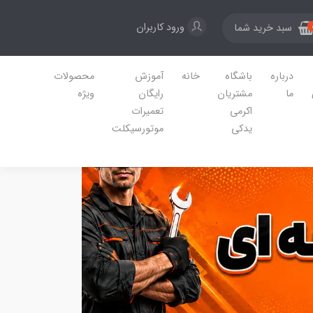
ورود کاربران
سبد خرید شما
درباره
باشگاه
خانه
آموزش
محصولات
ما
مشتریان
رایگان
ویژه
اکرمی
تعمیرات
یدکی
موتورسیکلت