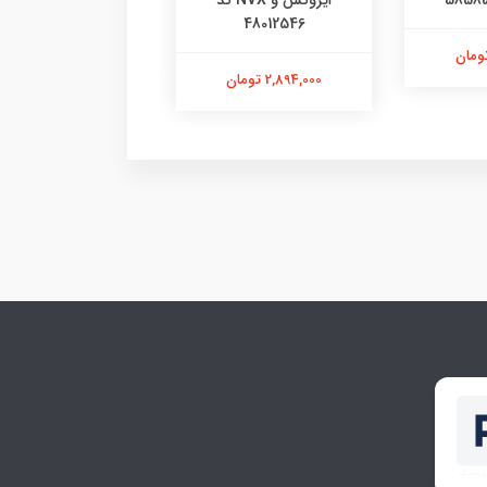
ایروکس و NVX کد
کد 04251548
48012546
541,000 تومان
2,894,000 تومان