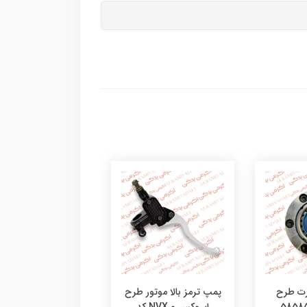
رت طرح
پمپ ترمز بالا موتور طرح
لنت عقب طرح آیر