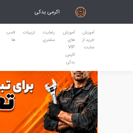
اکرمی یدکی
آموزش
آموزش
رضایت
تزیینات
لامپ
خرید از
های
مشتری
ها
سایت
VIP
اکرمی
یدکی