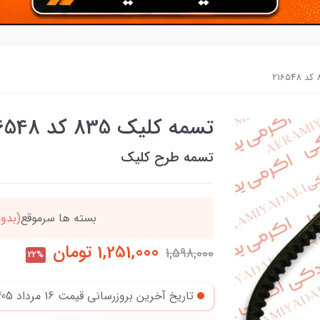
تسمه کلیک 835 کد 216548
تسمه طرح کلیک
دد
خریدتو به
5میلیون
بر
1,251,000
تومان
1,598,000
22%
تاریخ آخرین بروزرسانی قیمت
16 مرداد 1405