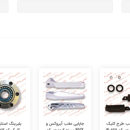
قب طرح کلیک
جاپایی عقب آیروکس و
بلبرینگ استا