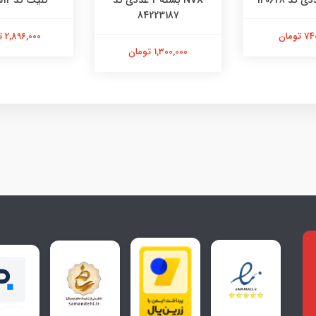
NVX بسته 2 عددی کد
کلیک کد 5858512
84223187
تومان
2,896,000 تومان
1,300,000 تومان