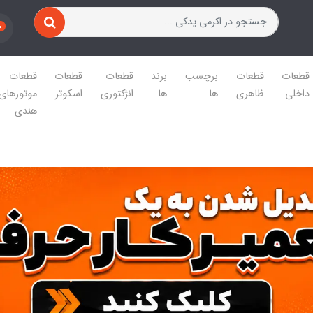
0
قطعات
قطعات
برچسب
برند
قطعات
قطعات
قطعات
داخلی
ظاهری
ها
ها
انژکتوری
اسکوتر
موتورهای
هندی