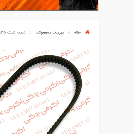
خانه
فهرست محصولات
تسمه کلیک 835 کد 216548
بسته ها سرموقع
(بدون‌تاخیر)
ارسال میگر